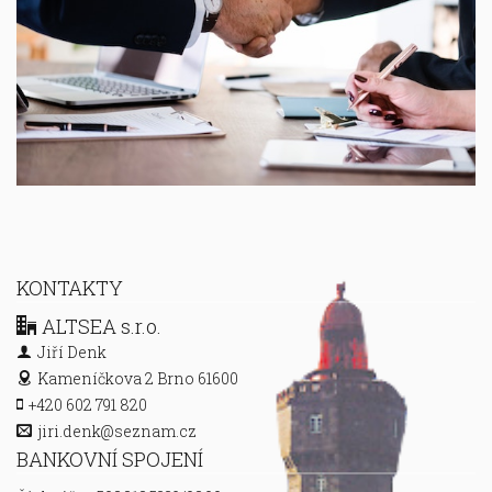
KONTAKTY
ALTSEA s.r.o.
Jiří Denk
Kameníčkova 2
Brno 61600
+420 602 791 820
jiri.denk@seznam.cz
BANKOVNÍ SPOJENÍ