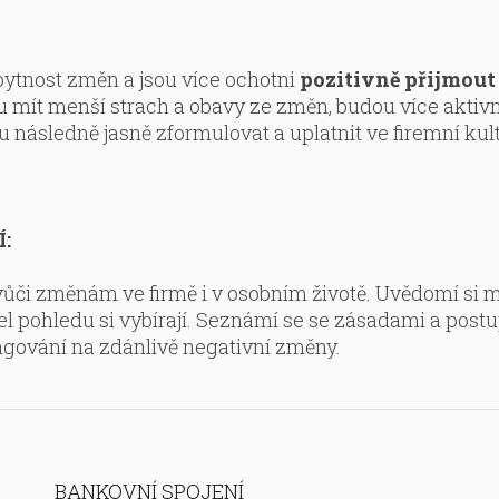
bytnost změn a jsou více ochotni
pozitivně přijmout
u mít menší strach a obavy ze změn, budou více aktivn
 následně jasně zformulovat a uplatnit ve firemní kul
:
 vůči změnám ve firmě i v osobním životě. Uvědomí si
el pohledu si vybírají. Seznámí se se zásadami a postu
agování na zdánlivě negativní změny.
BANKOVNÍ SPOJENÍ