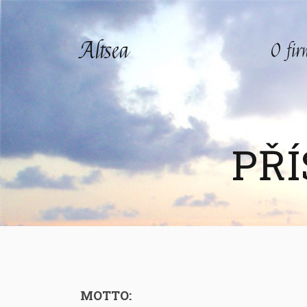
Altsea
O fi
PŘ
MOTTO: