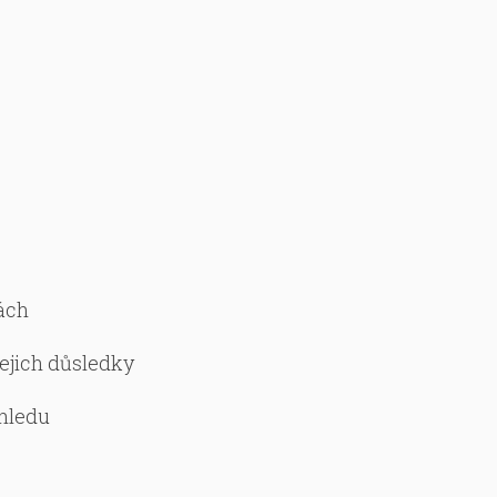
nách
ejich důsledky
dhledu