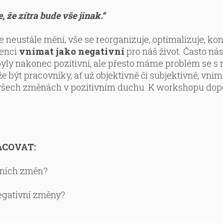
 že zítra bude vše jinak.“
e neustále mění, vše se reorganizuje, optimalizuje, k
denci
vnímat jako negativní
pro náš život. Často nás
 byly nakonec pozitivní, ale přesto máme problém se s
e být pracovníky, ať už objektivně či subjektivně, vní
 všech změnách v pozitivním duchu. K workshopu dopor
ACOVAT:
ivních změn?
egativní změny?