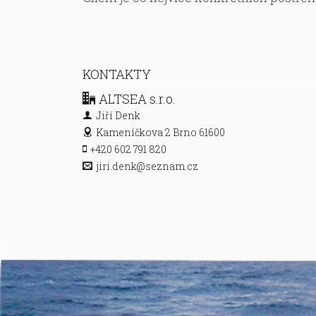
KONTAKTY
ALTSEA s.r.o.
Jiří Denk
Kameníčkova 2
Brno 61600
+420 602 791 820
jiri.denk@seznam.cz