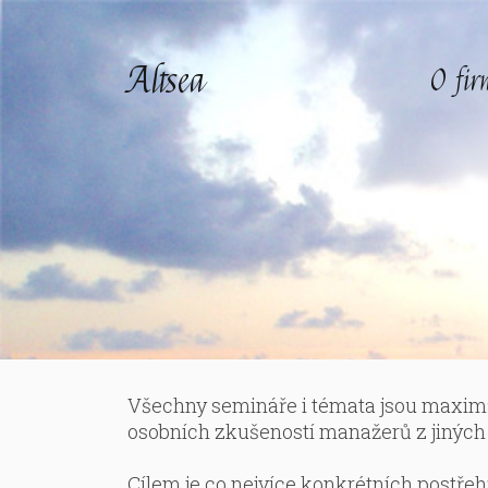
Altsea
O fi
Všechny semináře i témata jsou maximál
osobních zkušeností manažerů z jiných f
Cílem je co nejvíce konkrétních postřeh