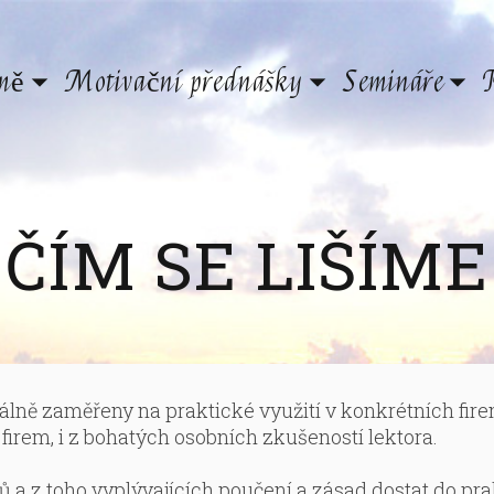
rmě
Motivační přednášky
Semináře
ČÍM SE LIŠÍME
ně zaměřeny na praktické využití v konkrétních firemn
irem, i z bohatých osobních zkušeností lektora.
ů a z toho vyplývajících poučení a zásad dostat do pr