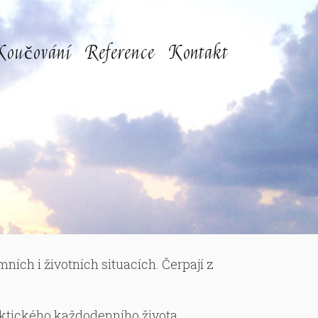
Koučování
Reference
Kontakt
ích i životních situacích. Čerpají z
aktického každodenního života.