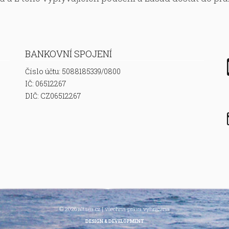
BANKOVNÍ SPOJENÍ
Číslo účtu: 5088185339/0800
IČ: 06512267
DIČ: CZ06512267
© 2026 altsea.cz | všechna práva vyhrazena
DESIGN & DEVELOPMENT