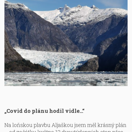
„Covid do plánu hodil vidle…“
Na loňskou plavbu Aljaškou jsem měl krásný plán
– od začátku května 12 dvoutýdenních etap přes