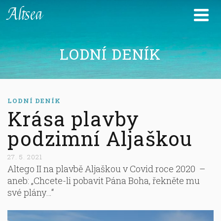
Altsea
LODNÍ DENÍK
LODNÍ DENÍK
Krása plavby
podzimní Aljaškou
27. 5. 2021
Altego II na plavbě Aljaškou v Covid roce 2020 –
aneb: „Chcete-li pobavit Pána Boha, řekněte mu
své plány…“