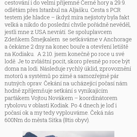
cestování i do velmi příjemné Černé hory a 29.9.
odlétám přes Istanbul na Aljašku. Cesta s PCR
testem jde hladce – ikdyž míra nejistoty byla fakt
velká a nikdo do poslední chvíle pořádně nevěděl,
jestli mne z USA nevrátí. Se spoluplavcem
Zdeňkem Šmejkalem se setkáváme v Anchorage
a čekáme 2 dny na konec bouře a otevření letiště
na Kodiaku. A 2.10. jsem konečně po roce u své
lodě. Je to zvláštní pocit, skoro přesně po roce být
doma na lodi. Následuje rychlý úklid, zprovoznění
motorů a systémů po zimě a samozřejmě pár
nutných oprav. Čekání na ucházející počasí nám
hodně zpříjemňuje setkání s vynikajícím
parťákem Vojtou Novákem – koordinátorem
rybolovu v oblasti Kodiak. Po 4 dnech je loď i
počasí ok a my tedy vyplouváme. Čeká nás
600Nm do města Sitka (8tis obyv).