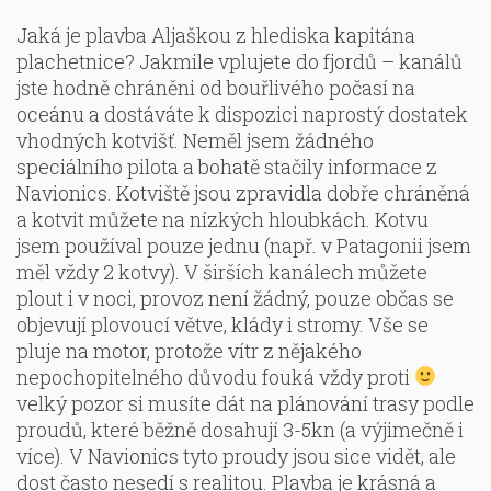
Jaká je plavba Aljaškou z hlediska kapitána
plachetnice? Jakmile vplujete do fjordů – kanálů
jste hodně chráněni od bouřlivého počasí na
oceánu a dostáváte k dispozici naprostý dostatek
vhodných kotvišť. Neměl jsem žádného
speciálního pilota a bohatě stačily informace z
Navionics. Kotviště jsou zpravidla dobře chráněná
a kotvit můžete na nízkých hloubkách. Kotvu
jsem používal pouze jednu (např. v Patagonii jsem
měl vždy 2 kotvy). V širších kanálech můžete
plout i v noci, provoz není žádný, pouze občas se
objevují plovoucí větve, klády i stromy. Vše se
pluje na motor, protože vítr z nějakého
nepochopitelného důvodu fouká vždy proti
velký pozor si musíte dát na plánování trasy podle
proudů, které běžně dosahují 3-5kn (a výjimečně i
více). V Navionics tyto proudy jsou sice vidět, ale
dost často nesedí s realitou. Plavba je krásná a