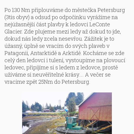
Po 130 Nm připlouváme do městečka Petersburg
(3tis obyv) a odsud po odpočinku vyrážíme na
nejúžasnější část plavby k ledovci LeConte
Glacier. Zde plujeme mezi ledy až dokud to jde,
dokud nás ledy zcela nesevřou. Zážitek je to
úžasný, úplně se vracím do svých plaveb v
Patagonii, Antarktidě a Arktidě. Kocháme se zde
celý den ledovci i tuleni, vystoupíme na plovoucí
ledovec, připíjíme si s ledem z ledovce, prostě
užíváme si neuvěřitelné krásy…. A večer se
vracíme zpět 25Nm do Petersburg.