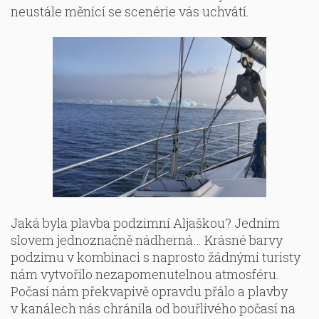
neustále měnící se scenérie vás uchvátí.
Jaká byla plavba podzimní Aljaškou? Jedním
slovem jednoznačně nádherná… Krásné barvy
podzimu v kombinaci s naprosto žádnými turisty
nám vytvořilo nezapomenutelnou atmosféru.
Počasí nám překvapivě opravdu přálo a plavby
v kanálech nás chránila od bouřlivého počasí na