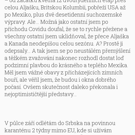
celou Aljašku, Britskou Kolumbii, pobřeží USA až
po Mexiko, plus dvě desetidenní suchozemské
výpravy. Ale… Možná jako ostatní jsem po
příchodu Covidu doufal, že se to rychle přežene a
všechny ostatní jsem uklidňoval, že přece Aljaška
a Kanada neodepíšou celou sezónu. A? Prostě ji
odepsaly… A tak jsem se po neustálém přemýšlení
a těžkém zvažování nakonec rozhodl dostat loď
podzimní plavbou do krásného a teplého Mexika.
Měl jsem vážné obavy z přicházejících zimních
bouří, ale věřil jsem, že budou i okna dobrého
počasí. Ovšem skutečnost daleko překonala i
nejoptimističtější představy…
V půlce září odlétám do Srbska na povinnou
karanténu 2 týdny mimo EU, kde si užívám